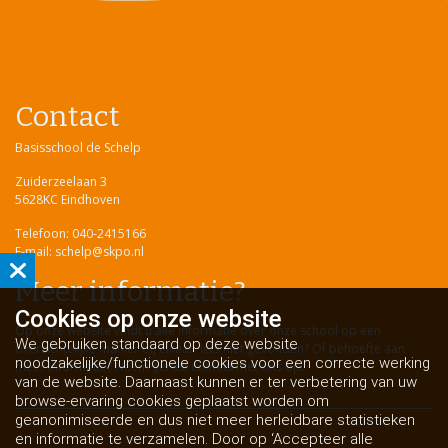
Contact
Basisschool de Schelp
Zuiderzeelaan 3
5628KC Eindhoven
Telefoon: 040-2415166
E-mail: schelp@skpo.nl
Meer informatie?
Cookies op
onze website
Op onze website vindt u alle informatie over onze school op een
We gebruiken standaard op deze website
overzichtelijke manier bij elkaar. Iets niet gevonden? Of behoefte aan
noodzakelijke/functionele cookies voor een correcte werking
meer informatie?
Neem gerust contact met ons op
.
van de website. Daarnaast kunnen er ter verbetering van uw
browse-ervaring cookies geplaatst worden om
geanonimiseerde en dus niet meer herleidbare statistieken
en informatie te verzamelen. Door op ‘Accepteer alle