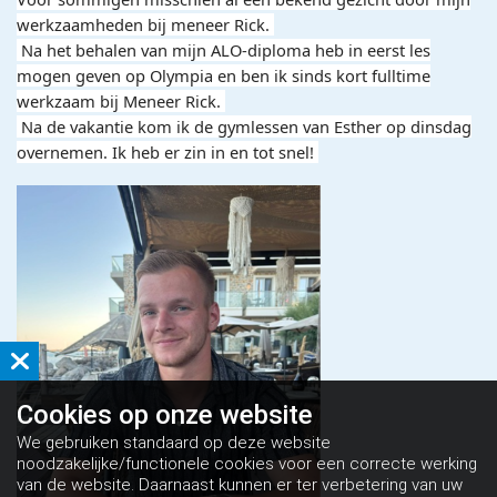
werkzaamheden bij meneer Rick.
Na het behalen van mijn
ALO-diploma
heb in eerst les
mogen geven op Olympia en ben ik sinds kort fulltime
werkzaam bij Meneer Rick.
Na de vakantie kom ik de gymlessen van Esther op dinsdag
overnemen. Ik heb er zin in en tot snel!
Cookies op
onze website
We gebruiken standaard op deze website
noodzakelijke/functionele cookies voor een correcte werking
van de website. Daarnaast kunnen er ter verbetering van uw