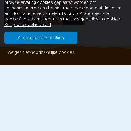
browse-ervaring cookies geplaatst worden om
geanonimiseerde en dus niet meer herleidbare statistieken
en informatie te verzamelen. Door op ‘Accepteer alle
cookies’ te klikken, stemt u in met ons gebruik van cookies.
Bekijk ons cookiebeleid
Accepteer alle cookies
Weiger niet-noodzakelijke cookies
Contact
Basisschool de Schelp
Zuiderzeelaan 3
5628KC Eindhoven
Telefoon: 040-2415166
E-mail: schelp@skpo.nl