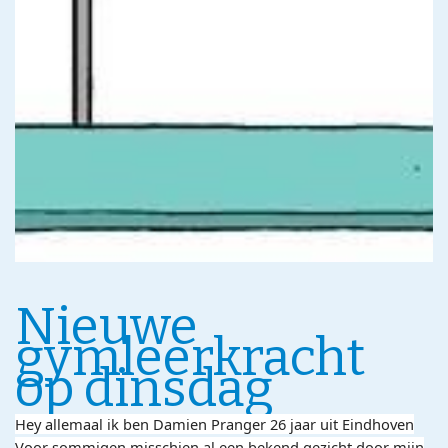
Nieuwe
gymleerkracht
op dinsdag
Hey allemaal ik ben Damien Pranger 26 jaar uit Eindhoven
Voor sommigen misschien al een bekend gezicht door mijn